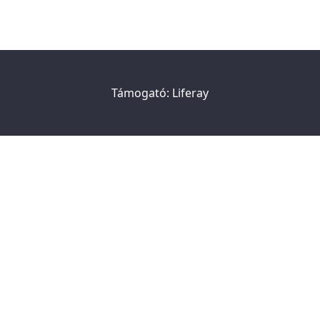
Támogató:
Liferay