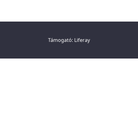
Támogató:
Liferay