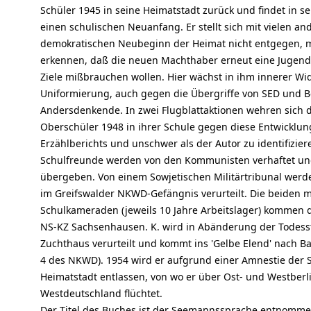
Schüler 1945 in seine Heimatstadt zurück und findet in s
einen schulischen Neuanfang. Er stellt sich mit vielen 
demokratischen Neubeginn der Heimat nicht entgegen, 
erkennen, daß die neuen Machthaber erneut eine Jugend f
Ziele mißbrauchen wollen. Hier wächst in ihm innerer W
Uniformierung, auch gegen die Übergriffe von SED und
Andersdenkende. In zwei Flugblattaktionen wehren sich d
Oberschüler 1948 in ihrer Schule gegen diese Entwicklung. 
Erzählberichts und unschwer als der Autor zu identifizie
Schulfreunde werden von den Kommunisten verhaftet 
übergeben. Von einem Sowjetischen Militärtribunal werd
im Greifswalder NKWD-Gefängnis verurteilt. Die beiden 
Schulkameraden (jeweils 10 Jahre Arbeitslager) kommen 
NS-KZ Sachsenhausen. K. wird in Abänderung der Todesst
Zuchthaus verurteilt und kommt ins 'Gelbe Elend' nach Ba
4 des NKWD). 1954 wird er aufgrund einer Amnestie der S
Heimatstadt entlassen, von wo er über Ost- und Westber
Westdeutschland flüchtet.
Der Titel des Buches ist der Seemannssprache entnomme