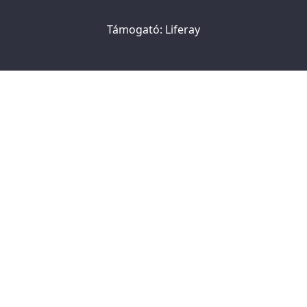
Támogató:
Liferay