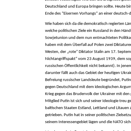
Deutschland und Europa bringen sollte. Heute bin
Ende des “Eisernen Vorhangs“ an einer deutsch-
Wie haben sich da die demokratisch regierten Län
welche politischen Ziele ein Russland in den H
Sowjetunion und dem nun entmachteten Politkade
haben mit dem Überfall auf Polen zwei Diktature
Westen, der „rote“ Diktator Stalin am 17. Sept
Nichtangriffspakt“ vom 23 August 1939, dem soge
russischen Öffentlichkeit nicht bekannt). In jene
darunter fällt auch das Gebiet der heutigen Ukra
Befreiung russischer Landsleute begründet, Putin
gegen Deutschland mit dem ideologischen Argumen
Krieg gegen das Brudervolk der Ukrainer mit den 
Mitglied Putin ist sich und seiner Ideologie treu 
baltischen Staaten Estland, Lettland und Litaue
getrieben. Putin hat in seiner politischen Zielse
seinem Interessengebiet lägen und die NATO sich