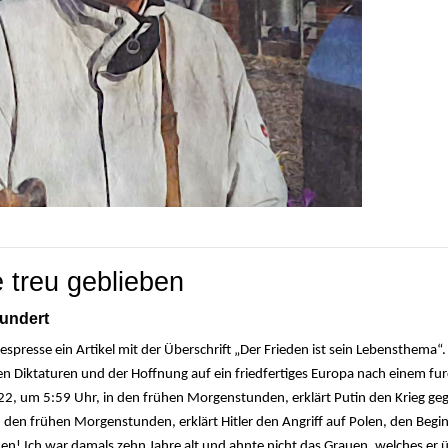
e treu geblieben
hundert
spresse ein Artikel mit der Überschrift „Der Frieden ist sein Lebensthema“. 
en Diktaturen und der Hoffnung auf ein friedfertiges Europa nach einem fu
22, um 5:59 Uhr, in den frühen Morgenstunden, erklärt Putin den Krieg geg
den frühen Morgenstunden, erklärt Hitler den Angriff auf Polen, den Begi
chen! Ich war damals zehn Jahre alt und ahnte nicht das Grauen, welches er 