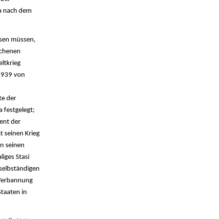
pa nach dem
ssen müssen,
ochenen
ltkrieg
 1939 von
te der
 festgelegt;
ent der
t seinen Krieg
in seinen
iges Stasi
 selbständigen
 Verbannung
Staaten in