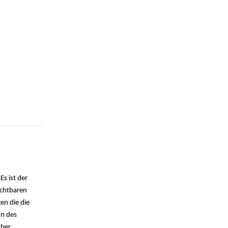
Es ist der
rchtbaren
en die die
nn des
über