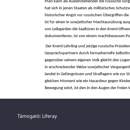
Man kann als Außenstehender die russische Sorg
hat sich in jenen Staaten als militärisches Schut
historischer Angst vor russischen Übergriffen d
ist für einen in sowjetischer Machtausübung ausge
von Leibgarden die Saaltüren in den Kreml öffnen l
dokumentieren, ist von einem machtbesessen Poli
Der Kreml Lehrling und jetzige russische Präsiden
Gesprächspartnern durch fernseherreife Selbstins
gegenüber seinem eigenen Volk gleicht den Lüge
in erschreckender Weise sowjetischer Vergangenh
landet in Gefängnissen und Straflagern wie zur S
gleichen Moment wie ein Hasardeur gegen Kinde
Bewegung setzt, ist den in den Augen der freien W
Támogató:
Liferay