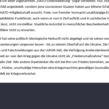
e vor einer sogenannten „NATO-Osterweiterung“ sogar verstehen. Nur, nic
zschild angesiedelt, sondern jene souveränen Staaten haben aus bitterer Er
ie NATO-Mitgliedschaft ersucht. Freie, von fremder Vormacht unabhängige 
bildeten Funktionär, auch wenn er nun in Zivil auftritt und in zaristischer 
ässt, nicht vorstellbar. Staatliche Autorität in menschlicher Bescheidenheit
tiker nicht zu erwarten.
t hat seine politisch-ideologische Herkunft nicht abgelegt und sie seinen we
zenierungen vergessen lassen - bis zu seinem Überfall auf die Ukraine. Die
n und Falschmeldungen aus der UdSSR-Zeit, die Verfolgung Andersdenkender
eit an: wer den Krieg gegen die Ukraine nicht als „Friedensmaßnahme“ bez
talin-Zeit. Wer andere Staatslenker die sich bei ihm um Frieden bemühen, a
r, Mütter, unschuldige Menschen eine Kriegsmaschine gewaltigen Ausmaßes
elt ein Kriegsverbrecher.