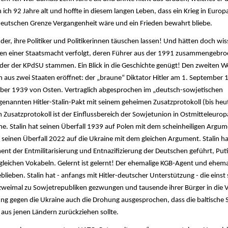
 ich 92 Jahre alt und hoffte in diesem langen Leben, dass ein Krieg in Euro
deutschen Grenze Vergangenheit wäre und ein Frieden bewahrt bliebe.
der, ihre Politiker und Politikerinnen täuschen lassen! Und hätten doch wi
änden einer Staatsmacht verfolgt, deren Führer aus der 1991 zusammengebr
r der KPdSU stammen. Ein Blick in die Geschichte genügt! Den zweiten We
n aus zwei Staaten eröffnet: der „braune“ Diktator Hitler am 1. September
ember 1939 von Osten. Vertraglich abgesprochen im „deutsch-sowjetischen
nannten Hitler-Stalin-Pakt mit seinem geheimen Zusatzprotokoll (bis heu
m Zusatzprotokoll ist der Einflussbereich der Sowjetunion in Ostmitteleuropa
ine. Stalin hat seinen Überfall 1939 auf Polen mit dem scheinheiligen Argum
 seinen Überfall 2022 auf die Ukraine mit dem gleichen Argument. Stalin ha
t der Entmilitarisierung und Entnazifizierung der Deutschen geführt, Put
gleichen Vokabeln. Gelernt ist gelernt! Der ehemalige KGB-Agent und ehemal
geblieben. Stalin hat - anfangs mit Hitler-deutscher Unterstützung - die einst
n zweimal zu Sowjetrepubliken gezwungen und tausende ihrer Bürger in die
tzung gegen die Ukraine auch die Drohung ausgesprochen, dass die baltische 
 aus jenen Ländern zurückziehen sollte.