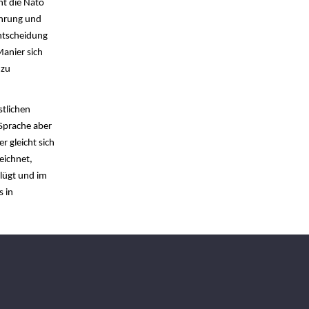
ht die Nato
fahrung und
Entscheidung
Manier sich
 zu
stlichen
 Sprache aber
 gleicht sich
eichnet,
nlügt und im
 in