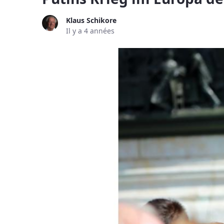
Klaus Schikore
Il y a 4 années