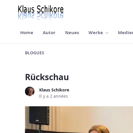
Home
Autor
Neues
Werke
Medie
Blog
BLOGUES
Rückschau
Klaus Schikore
Il y a 2 années