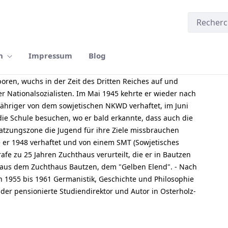
n
Impressum
Blog
oren, wuchs in der Zeit des Dritten Reiches auf und
er Nationalsozialisten. Im Mai 1945 kehrte er wieder nach
jähriger von dem sowjetischen NKWD verhaftet, im Juni
die Schule besuchen, wo er bald erkannte, dass auch die
atzungszone die Jugend für ihre Ziele missbrauchen
e er 1948 verhaftet und von einem SMT (Sowjetisches
afe zu 25 Jahren Zuchthaus verurteilt, die er in Bautzen
g aus dem Zuchthaus Bautzen, dem "Gelben Elend". - Nach
on 1955 bis 1961 Germanistik, Geschichte und Philosophie
t der pensionierte Studiendirektor und Autor in Osterholz-