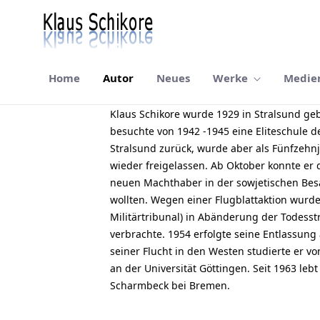
Home
Autor
Neues
Werke
Medie
Autor
Klaus Schikore wurde 1929 in Stralsund geb
besuchte von 1942 -1945 eine Eliteschule d
Stralsund zurück, wurde aber als Fünfzehn
wieder freigelassen. Ab Oktober konnte er 
neuen Machthaber in der sowjetischen Bes
wollten. Wegen einer Flugblattaktion wurd
Militärtribunal) in Abänderung der Todesstr
verbrachte. 1954 erfolgte seine Entlassun
seiner Flucht in den Westen studierte er v
an der Universität Göttingen. Seit 1963 leb
Scharmbeck bei Bremen.