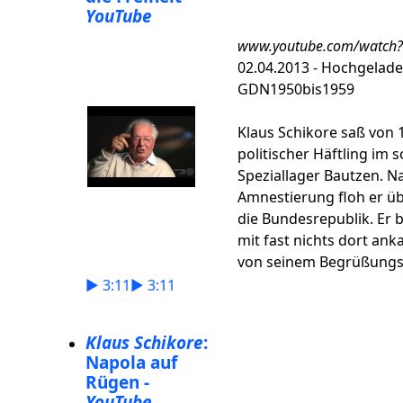
YouTube
www.youtube.com/watch
02.04.2013 - Hochgelad
GDN1950bis1959
Klaus Schikore saß von 1
politischer Häftling im 
Speziallager Bautzen. N
Amnestierung floh er üb
die Bundesrepublik. Er b
mit fast nichts dort an
von seinem Begrüßungsg
► 3:11
► 3:11
Klaus Schikore
:
Napola auf
Rügen -
YouTube