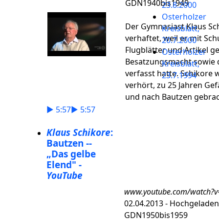
GDN1940bis1949
23.8.2000
Osterholzer
Der Gymnasiast Klaus Sc
Kreisblatt,
verhaftet, weil er mit Sc
20.7.2000
Flugblätter und Artikel g
Osterholzer
Besatzungsmacht sowie 
Kreisblatt,
verfasst hatte. Schikor
23.7.1994
verhört, zu 25 Jahren Gef
und nach Bautzen gebrac
► 5:57► 5:57
Klaus Schikore
:
Bautzen --
„Das gelbe
Elend" -
YouTube
www.youtube.com/watch?v
02.04.2013 - Hochgelade
GDN1950bis1959