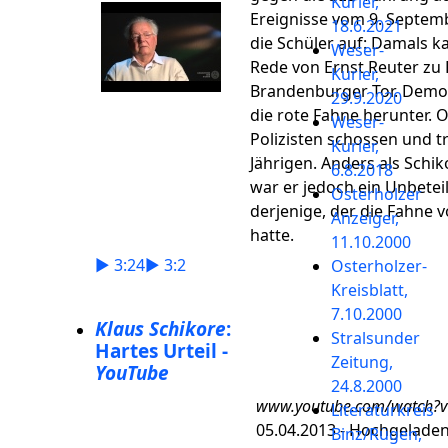
Kurier,
Ereignisse vom 9. Septemb
18.6.2021
die Schüler auf: Damals k
Weser-
Rede von Ernst Reuter zu
Kurier,
Brandenburger Tor. Demo
29.9.2020
die rote Fahne herunter. O
Weser-
Polizisten schossen und t
Kurier,
Jährigen. Anders als Schik
6.8.2018
war er jedoch ein Unbeteil
Osterholzer
derjenige, der die Fahne 
Anzeiger,
hatte.
11.10.2000
► 3:24
► 3:2
Osterholzer-
Kreisblatt,
7.10.2000
Klaus Schikore
:
Stralsunder
Hartes Urteil -
Zeitung,
YouTube
24.8.2000
www.youtube.com/watch?
Literaturkreis
05.04.2013 - Hochgelade
Binz/Rügen,