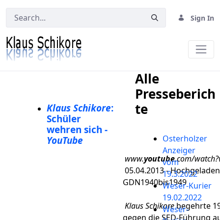
Sign In
Medien
Alle
Presseberich
te
Klaus Schikore
:
Schüler
wehren sich -
Osterholzer
YouTube
Anzeiger
www.​​​​​​​
youtube
.com/watch
vom
05.04.2013 - Hochgeladen
19.3.2022
GDN1940bis1949
Weser-Kurier
19.02.2022
Klaus Schikore
begehrte 19
Weser-
gegen die SED-Führung auf