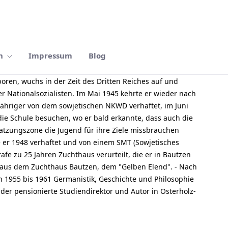
n
Impressum
Blog
oren, wuchs in der Zeit des Dritten Reiches auf und
er Nationalsozialisten. Im Mai 1945 kehrte er wieder nach
jähriger von dem sowjetischen NKWD verhaftet, im Juni
die Schule besuchen, wo er bald erkannte, dass auch die
atzungszone die Jugend für ihre Ziele missbrauchen
e er 1948 verhaftet und von einem SMT (Sowjetisches
afe zu 25 Jahren Zuchthaus verurteilt, die er in Bautzen
g aus dem Zuchthaus Bautzen, dem "Gelben Elend". - Nach
on 1955 bis 1961 Germanistik, Geschichte und Philosophie
t der pensionierte Studiendirektor und Autor in Osterholz-