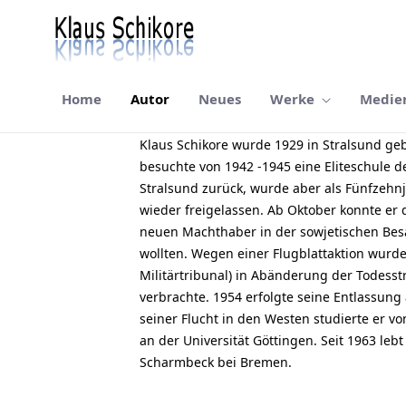
Home
Autor
Neues
Werke
Medie
Autor
Klaus Schikore wurde 1929 in Stralsund geb
besuchte von 1942 -1945 eine Eliteschule d
Stralsund zurück, wurde aber als Fünfzehn
wieder freigelassen. Ab Oktober konnte er 
neuen Machthaber in der sowjetischen Bes
wollten. Wegen einer Flugblattaktion wurd
Militärtribunal) in Abänderung der Todesstr
verbrachte. 1954 erfolgte seine Entlassun
seiner Flucht in den Westen studierte er v
an der Universität Göttingen. Seit 1963 leb
Scharmbeck bei Bremen.