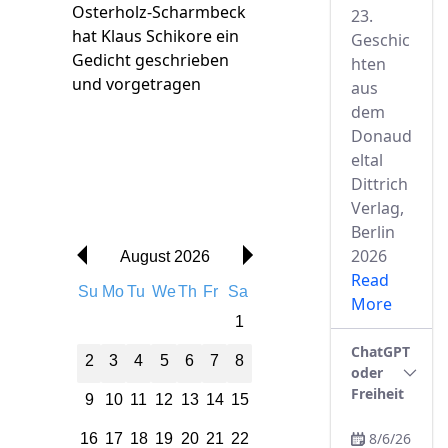
Osterholz-Scharmbeck
23.
hat Klaus Schikore ein
Geschic
Gedicht geschrieben
hten
und vorgetragen
aus
dem
Donaud
eltal
Dittrich
Verlag,
Berlin
2026
August 2026
Read
Su
Mo
Tu
We
Th
Fr
Sa
More
1
ChatGPT
2
3
4
5
6
7
8
oder
Freiheit
9
10
11
12
13
14
15
8/6/26
16
17
18
19
20
21
22