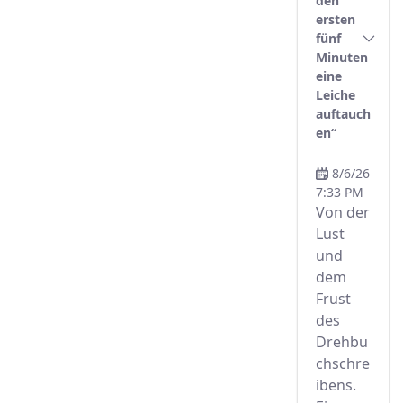
den
ersten
8pm
fünf
Minuten
eine
9pm
Leiche
auftauch
10pm
en“
11pm
8/6/26
7:33 PM
Von der
Lust
und
dem
Frust
des
Drehbu
chschre
ibens.