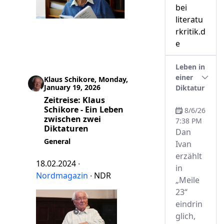
bei
literatu
rkritik.d
e
Leben in
einer
Klaus Schikore, Monday,
January 19, 2026
Diktatur
Zeitreise: Klaus
Schikore - Ein Leben
8/6/26
zwischen zwei
7:38 PM
Diktaturen
Dan
General
Ivan
erzählt
18.02.2024 ∙
in
Nordmagazin
∙ NDR
„Meile
23“
eindrin
glich,