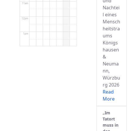
und
11am
Nachtei
l eines
12pm
Mensch
heitstra
1pm
ums
Königs
hausen
2pm
&
Neuma
3pm
nn,
Würzbu
4pm
rg 2026
Read
5pm
More
6pm
„Im
Tatort
muss in
7pm