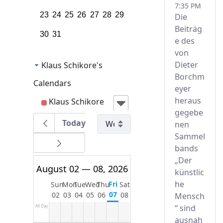
7:35 PM
23
24
25
26
27
28
29
Die
Beiträg
30
31
e des
von
Dieter
Klaus Schikore's
Borchm
Calendars
eyer
heraus
Klaus Schikore
gegebe
Today
nen
Sammel
bands
„Der
August 02 — 08, 2026
12am
künstlic
he
Fri
Sun
Mon
Tue
Wed
Thu
Sat
1am
07
02
03
04
05
06
08
Mensch
“ sind
All Day
ausnah
2am