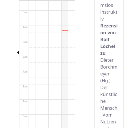
mslos
instrukt
3am
iv
Rezensi
4am
on von
Rolf
5am
Löchel
zu
6am
Dieter
Borchm
7am
eyer
(Hg.):
Der
8am
künstlic
he
9am
Mensch
. Vom
10am
Nutzen