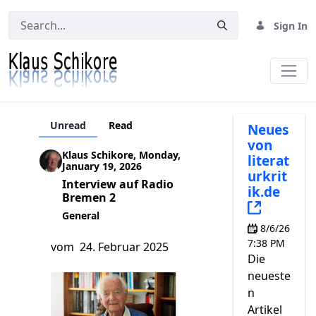
Sign In
Neues
Unread
Read
Neues
von
Klaus Schikore, Monday,
literat
January 19, 2026
urkrit
Interview auf Radio
ik.de
Bremen 2
(Opens 
General
8/6/26
7:38 PM
vom 24. Februar 2025
Die
neueste
n
Artikel