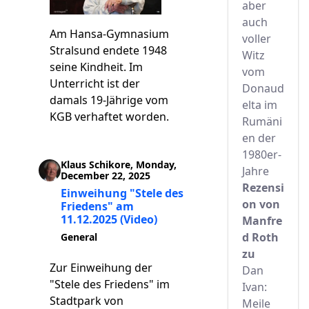
aber
auch
Am Hansa-Gymnasium
voller
Stralsund endete 1948
Witz
seine Kindheit. Im
vom
Unterricht ist der
Donaud
damals 19-Jährige vom
elta im
KGB verhaftet worden.
Rumäni
en der
1980er-
Klaus Schikore, Monday,
Jahre
December 22, 2025
Rezensi
Einweihung "Stele des
on von
Friedens" am
11.12.2025 (Video)
Manfre
d Roth
General
zu
Zur Einweihung der
Dan
"Stele des Friedens" im
Ivan:
Stadtpark von
Meile