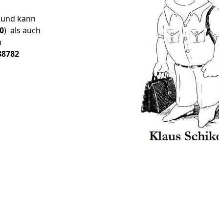
t und kann
0
)
als auch
m
38782