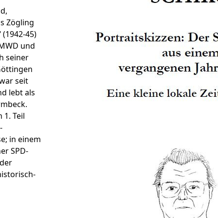
d,
ls Zögling
“ (1942-45)
n MWD und
h seiner
Göttingen
war seit
d lebt als
armbeck.
 1. Teil
-
e; in einem
ner SPD-
 der
istorisch-