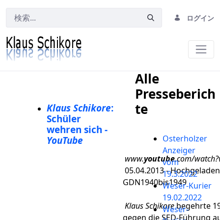
ログイン
Medien
Alle
Presseberich
te
Klaus Schikore
:
Schüler
wehren sich -
Osterholzer
YouTube
Anzeiger
www.​​​​​​​
youtube
.com/watch
vom
05.04.2013 - Hochgeladen
19.3.2022
GDN1940bis1949
Weser-Kurier
19.02.2022
Klaus Schikore
begehrte 19
Weser-
gegen die SED-Führung auf