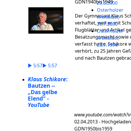
GDN1940bis1949
23.8.2000
Osterholzer
Der Gymnasiast Klaus Sc
Kreisblatt,
verhaftet, weil er mit Sc
20.7.2000
Flugblätter und Artikel g
Osterholzer
Besatzungsmacht sowie 
Kreisblatt,
verfasst hatte. Schikor
23.7.1994
verhört, zu 25 Jahren Gef
und nach Bautzen gebrac
► 5:57► 5:57
Klaus Schikore
:
Bautzen --
„Das gelbe
Elend" -
YouTube
www.youtube.com/watch?v
02.04.2013 - Hochgelade
GDN1950bis1959