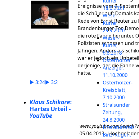
Kurier,
Ereignisse vom 9. Septemb
18.6.2021
die Schüler auf: Damals k
Weser-
Rede von Ernst Reuter zu
Kurier,
Brandenburger Tor. Demo
29.9.2020
die rote Fahne herunter. O
Weser-
Polizisten schossen und t
Kurier,
Jährigen. Anders als Schik
6.8.2018
war er jedoch ein Unbeteil
Osterholzer
derjenige, der die Fahne 
Anzeiger,
hatte.
11.10.2000
► 3:24
► 3:2
Osterholzer-
Kreisblatt,
7.10.2000
Klaus Schikore
:
Stralsunder
Hartes Urteil -
Zeitung,
YouTube
24.8.2000
www.youtube.com/watch?
Literaturkreis
05.04.2013 - Hochgelade
Binz/Rügen,