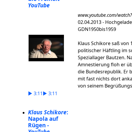
YouTube
www.youtube.com/watch
02.04.2013 - Hochgelad
GDN1950bis1959
Klaus Schikore saß von 1
politischer Häftling im 
Speziallager Bautzen. N
Amnestierung floh er üb
die Bundesrepublik. Er b
mit fast nichts dort an
von seinem Begrüßungsg
► 3:11
► 3:11
Klaus Schikore
:
Napola auf
Rügen -
YouTube