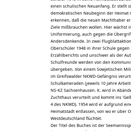
einen schulischen Neuanfang. Er stellt 
demokratischen Neubeginn der Heimat n
erkennen, daß die neuen Machthaber ern
Ziele mißbrauchen wollen. Hier wächst 
Uniformierung, auch gegen die Übergri
Andersdenkende. In zwei Flugblattaktion
Oberschüler 1948 in ihrer Schule gegen di
Erzählberichts und unschwer als der Auto
Schulfreunde werden von den Kommuni
übergeben. Von einem Sowjetischen Mili
im Greifswalder NKWD-Gefängnis verurte
Schulkameraden (jeweils 10 Jahre Arbei
NS-KZ Sachsenhausen. K. wird in Abände
Zuchthaus verurteilt und kommt ins 'Gelb
4 des NKWD). 1954 wird er aufgrund eine
Heimatstadt entlassen, von wo er über 
Westdeutschland flüchtet.
Der Titel des Buches ist der Seemannss