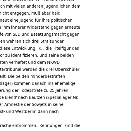
sich mit vielen anderen Jugendlichen dem
icht entgegen, muß aber bald
eut eine Jugend für ihre politischen
in ihm innerer Widerstand gegen erneute
ffe von SED und Besatzungsmacht gegen
en wehren sich drei Stralsunder
ese Entwicklung. 'K.', die Titelfigur des
r zu identifizieren, und seine beiden
sten verhaftet und dem NKWD
tärtribunal werden die drei Oberschüler
ilt. Die beiden minderbestraften
tslager) kommen danach ins ehemalige
rung der Todesstrafe zu 25 Jahren
e Elend' nach Bautzen (Speziallager Nr.
r Amnestie der Sowjets in seine
Ost- und Westberlin dann nach
prache entnommen. 'Kennungen' sind die