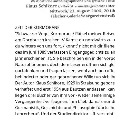
ZEIT DER KORMORANE
"Schwarzer Vogel Kormoran, / Rätsel meiner Reisen
am Dornbusch kreisen. // Kamst du nordwärts zu uns
du winters von uns fort. / konnt' nicht mit dir flie
des im Juni 1989 verfassten Eingangsgedichts zu e
Jahr erschienen ist. Sie beschreiben ein in der v
Naturphänomen, doch dem Leser eröffnen sich gleic
nachdenken und fragen lassen, wohl auch betroff
behinderter oder gar gebrochener Wille tun sich ihm
Der Autor Klaus Schikore, 1929 in Stralsund gebore
verhaftet und erst 1954 aus Bautzen entlassen, kann
liegen drei Bücher von ihm vor - weder seine inni
Vergangenheit verleugnen. Ihm blieb damals nur di
Germanistik, Geschichte und Philosophie führte i
Lehrerberuf. Und der Studiendirektor i. R. versteht b