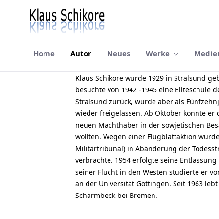
Home
Autor
Neues
Werke
Medie
Autor
Klaus Schikore wurde 1929 in Stralsund geb
besuchte von 1942 -1945 eine Eliteschule d
Stralsund zurück, wurde aber als Fünfzehn
wieder freigelassen. Ab Oktober konnte er 
neuen Machthaber in der sowjetischen Bes
wollten. Wegen einer Flugblattaktion wurd
Militärtribunal) in Abänderung der Todesstr
verbrachte. 1954 erfolgte seine Entlassun
seiner Flucht in den Westen studierte er v
an der Universität Göttingen. Seit 1963 leb
Scharmbeck bei Bremen.