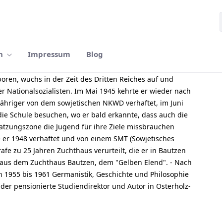
n
Impressum
Blog
oren, wuchs in der Zeit des Dritten Reiches auf und
er Nationalsozialisten. Im Mai 1945 kehrte er wieder nach
jähriger von dem sowjetischen NKWD verhaftet, im Juni
die Schule besuchen, wo er bald erkannte, dass auch die
atzungszone die Jugend für ihre Ziele missbrauchen
e er 1948 verhaftet und von einem SMT (Sowjetisches
afe zu 25 Jahren Zuchthaus verurteilt, die er in Bautzen
g aus dem Zuchthaus Bautzen, dem "Gelben Elend". - Nach
on 1955 bis 1961 Germanistik, Geschichte und Philosophie
t der pensionierte Studiendirektor und Autor in Osterholz-