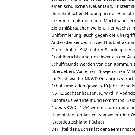
einen schulischen Neuanfang. Er stellt 
demokratischen Neubeginn der Heimat n
erkennen, daß die neuen Machthaber erne
Ziele mißbrauchen wollen. Hier wächst 
Uniformierung, auch gegen die Übergri
Andersdenkende. In zwei Flugblattaktion
Oberschüler 1948 in ihrer Schule gegen di
Erzählberichts und unschwer als der Auto
Schulfreunde werden von den Kommuni
übergeben. Von einem Sowjetischen Milit
im Greifswalder NKWD-Gefängnis verurtei
Schulkameraden (jeweils 10 Jahre Arbei
NS-KZ Sachsenhausen. K. wird in Abände
Zuchthaus verurteilt und kommt ins 'Gelb
4 des NKWD). 1954 wird er aufgrund eine
Heimatstadt entlassen, von wo er über O
Westdeutschland flüchtet.
Der Titel des Buches ist der Seemannss