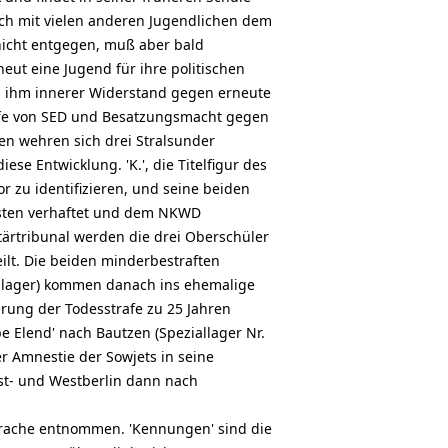
sich mit vielen anderen Jugendlichen dem
icht entgegen, muß aber bald
ut eine Jugend für ihre politischen
in ihm innerer Widerstand gegen erneute
ffe von SED und Besatzungsmacht gegen
en wehren sich drei Stralsunder
ese Entwicklung. 'K.', die Titelfigur des
r zu identifizieren, und seine beiden
sten verhaftet und dem NKWD
ärtribunal werden die drei Oberschüler
lt. Die beiden minderbestraften
tslager) kommen danach ins ehemalige
rung der Todesstrafe zu 25 Jahren
e Elend' nach Bautzen (Speziallager Nr.
r Amnestie der Sowjets in seine
st- und Westberlin dann nach
prache entnommen. 'Kennungen' sind die