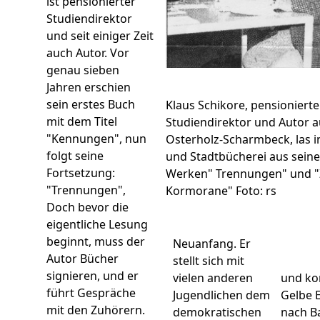
ist pensionierter
Studiendirektor
und seit einiger Zeit
auch Autor. Vor
genau sieben
Jahren erschien
sein erstes Buch
Klaus Schikore, pensionierte
mit dem Titel
Studiendirektor und Autor 
"Kennungen", nun
Osterholz-Scharmbeck, las in
folgt seine
und Stadtbücherei aus sein
Fortsetzung:
Werken" Trennungen" und "Z
"Trennungen",
Kormorane" Foto: rs
Doch bevor die
eigentliche Lesung
beginnt, muss der
Neuanfang. Er
Autor Bücher
stellt sich mit
signieren, und er
vielen anderen
und ko
führt Gespräche
Jugendlichen dem
Gelbe E
mit den Zuhörern.
demokratischen
nach B