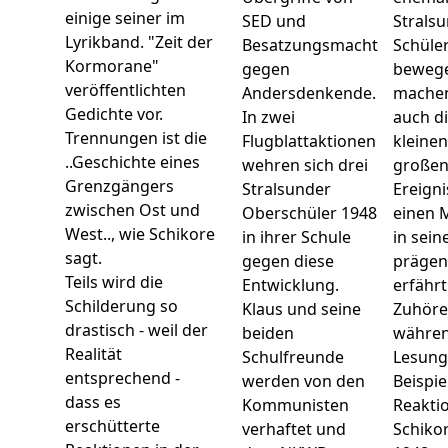
einige seiner im
SED und
Strals
Lyrikband. "Zeit der
Besatzungsmacht
Schüle
Kormorane"
gegen
beweg
veröffentlichten
Andersdenkende.
machen
Gedichte vor.
In zwei
auch di
Trennungen ist die
Flugblattaktionen
kleine
..Geschichte eines
wehren sich drei
große
Grenzgängers
Stralsunder
Ereigni
zwischen Ost und
Oberschüler 1948
einen 
West.., wie Schikore
in ihrer Schule
in sei
sagt.
gegen diese
prägen
Teils wird die
Entwicklung.
erfährt
Schilderung so
Klaus und seine
Zuhöre
drastisch - weil der
beiden
währen
Realität
Schulfreunde
Lesun
entsprechend -
werden von den
Beispie
dass es
Kommunisten
Reakti
erschütterte
verhaftet und
Schikor