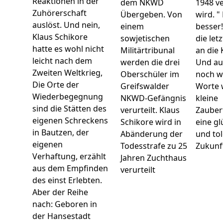
Reaktionen in der
dem NKWD
1948 v
Zuhörerschaft
Übergeben. Von
wird. "
auslöst. Und nein,
einem
besser!
Klaus Schikore
sowjetischen
die let
hatte es wohl nicht
Militärtribunal
an die 
leicht nach dem
werden die drei
Und au
Zweiten Weltkrieg,
Oberschüler im
noch w
Die Orte der
Greifswalder
Worte 
Wiederbegegnung
NKWD-Gefängnis
kleine
sind die Stätten des
verurteilt. Klaus
Zauber
eigenen Schreckens
Schikore wird in
eine gl
in Bautzen, der
Abänderung der
und to
eigenen
Todesstrafe zu 25
Zukunf
Verhaftung, erzählt
Jahren Zuchthaus
aus dem Empfinden
verurteilt
des einst Erlebten.
Aber der Reihe
nach: Geboren in
der Hansestadt