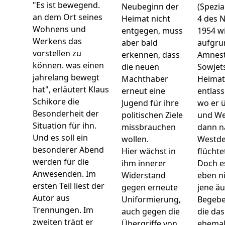
"Es ist bewegend.
Neubeginn der
(Spezia
an dem Ort seines
Heimat nicht
4 des 
Wohnens und
entgegen, muss
1954 w
Werkens das
aber bald
aufgru
vorstellen zu
erkennen, dass
Amnest
können. was einen
die neuen
Sowjets
jahrelang bewegt
Machthaber
Heimat
hat", erläutert Klaus
erneut eine
entlass
Schikore die
Jugend für ihre
wo er 
Besonderheit der
politischen Ziele
und We
Situation für ihn.
missbrauchen
dann n
Und es soll ein
wollen.
Westde
besonderer Abend
Hier wächst in
flüchte
werden für die
ihm innerer
Doch e
Anwesenden. Im
Widerstand
eben n
ersten Teil liest der
gegen erneute
jene ä
Autor aus
Uniformierung,
Begebe
Trennungen. Im
auch gegen die
die da
zweiten trägt er
Übergriffe von
ehemal