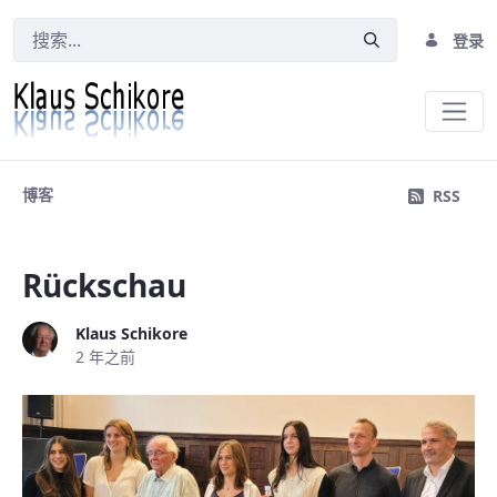
登录
Blog
博客
RSS
Rückschau
Klaus Schikore
2 年之前