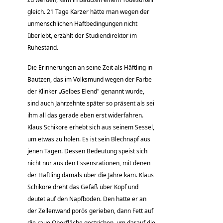
gleich. 21 Tage Karzer hätte man wegen der
unmenschlichen Haftbedingungen nicht
überlebt, erzählt der Studiendirektor im
Ruhestand.
Die Erinnerungen an seine Zeit als Häftling in
Bautzen, das im Volksmund wegen der Farbe
der Klinker „Gelbes Elend" genannt wurde,
sind auch Jahrzehnte später so präsent als sei
ihm all das gerade eben erst widerfahren.
Klaus Schikore erhebt sich aus seinem Sessel,
um etwas zu holen. Es ist sein Blechnapf aus
jenen Tagen. Dessen Bedeutung speist sich
nicht nur aus den Essensrationen, mit denen
der Häftling damals über die Jahre kam. Klaus
Schikore dreht das Gefäß über Kopf und
deutet auf den Napfboden. Den hatte er an
der Zellenwand porös gerieben, dann Fett auf
die raue Oberfläche gestrichen, um darauf die